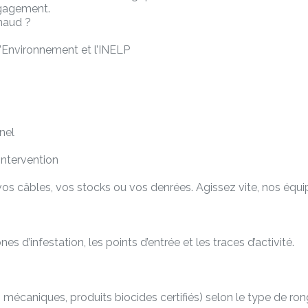
engagement.
rnaud ?
 l’Environnement et l’INELP
nel
intervention
 câbles, vos stocks ou vos denrées. Agissez vite, nos équip
es d’infestation, les points d’entrée et les traces d’activité.
écaniques, produits biocides certifiés) selon le type de rongeur