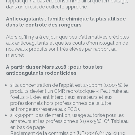
l’appât qui n’a pas été consommé ainsi que l’emballage,
dans un circuit de collecte approprié.
Anticoagulants : famille chimique la plus utilisée
dans le contrôle des rongeurs
Alors qu’il n’y a à ce jour que peu d’alternatives crédibles
aux anticoagulants et que les coûts d’homologation de
nouveaux produits sont très élévés par rapport au
marché:
A partir du 1er Mars 2018 : pour tous les
anticoagulants rodonticides
si la concentration de l’appât est ≥30ppm (0,003%) le
produits devient un CMR reprotoxique « Peut nuire au
foetus » il devient interdit aux amateurs et aux
professionnels hors professionnels de la lutte
antirongeurs (réservé aux PCO).
si <30ppm: pas de mention, usage autorisé pour les
amateurs et les professionnels (0,0025%) Cf. Tableau
en bas de page
Règlement de la commission (UE) 2016/1179 du 19