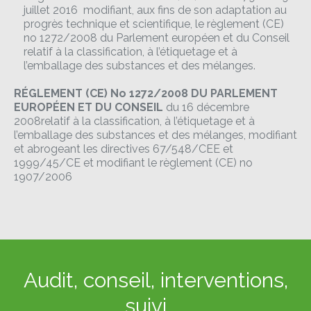
juillet 2016 modifiant, aux fins de son adaptation au
progrès technique et scientifique, le règlement (CE)
no 1272/2008 du Parlement européen et du Conseil
relatif à la classification, à l’étiquetage et à
l’emballage des substances et des mélanges.
RÉGLEMENT (CE) No 1272/2008 DU PARLEMENT
EUROPÉEN ET DU CONSEIL
du 16 décembre
2008relatif à la classification, à l’étiquetage et à
l’emballage des substances et des mélanges, modifiant
et abrogeant les directives 67/548/CEE et
1999/45/CE et modifiant le règlement (CE) no
1907/2006
Audit, conseil, interventions,
suivi, …