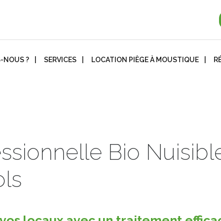
-NOUS ?
SERVICES
LOCATION PIÈGE À MOUSTIQUE
R
essionnelle Bio Nuisibl
ls
os locaux avec un traitement effica